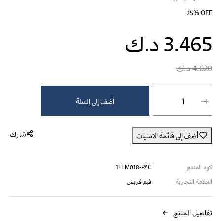
25% OFF
3.465 د.ك
4.620 د.ك
فيم فريش غسول نسائي للمناطق الحساسة - 250 مل - (عبوتين) at 3.465 د.ك.‏, quantity 1.
أضف إلى السلة
شارك
أضف إلى قائمة الامنيات
كود المنتج
1FEM018-PAC
العلامة التجارية
فيم فريش
تفاصيل المنتج