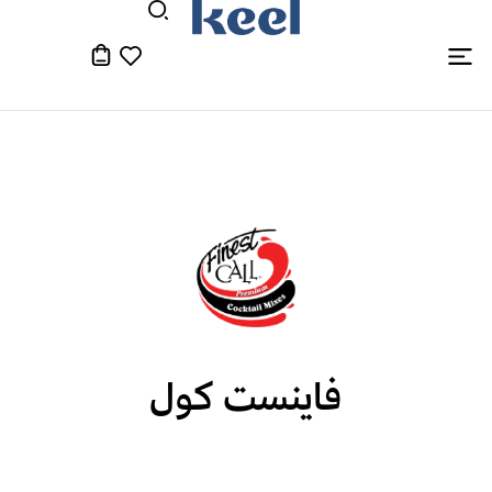
فاينست كول