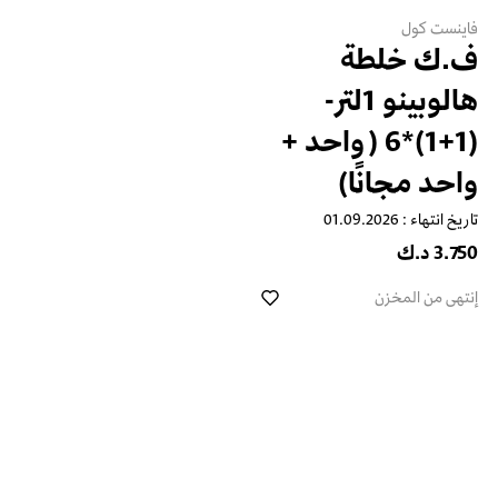
فاينست كول
ف.ك خلطة
هالوبينو 1لتر-
(1+1)*6 (واحد +
واحد مجانًا)
تاريخ انتهاء : 01.09.2026
3.750 د.ك
إنتهى من المخزن