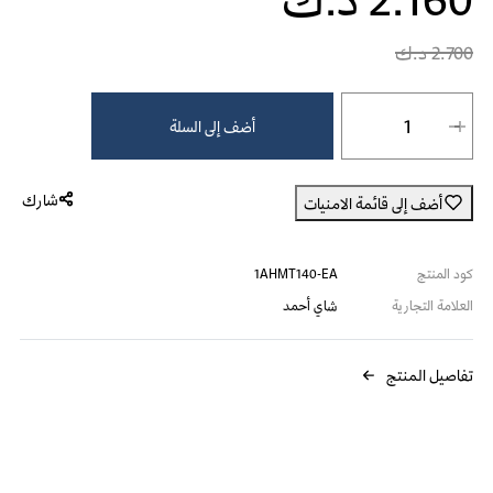
2.700 د.ك
شاي أحمد مختارات الشتاء - 3 نكهات 10 كيس at 2.160 د.ك.‏, quantity 1.
أضف إلى السلة
شارك
أضف إلى قائمة الامنيات
كود المنتج
1AHMT140-EA
العلامة التجارية
شاي أحمد
تفاصيل المنتج