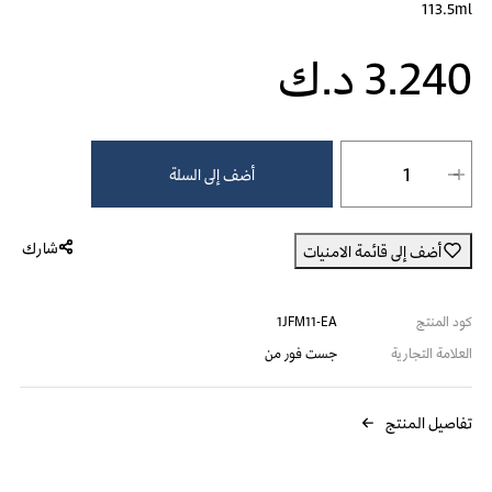
113.5ml
3.240 د.ك
جست فور من صبغة شعر لون بني غامق at 3.240 د.ك.‏, quantity 1.
أضف إلى السلة
شارك
أضف إلى قائمة الامنيات
كود المنتج
1JFM11-EA
العلامة التجارية
جست فور من
تفاصيل المنتج