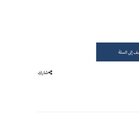
الصحة والعافية
جي إل دي باريس
ديميليس
مقاييس الحرارة
أجهزة قياس ضغط الدم
يب (الفورمولا)
مرطبات هواء وشفاطات أنف
ائلة بنكهة التوت الأزرق - 60 مل at 0.595 د.ك.‏, quantity 1.
ف إلى السلة
شارك